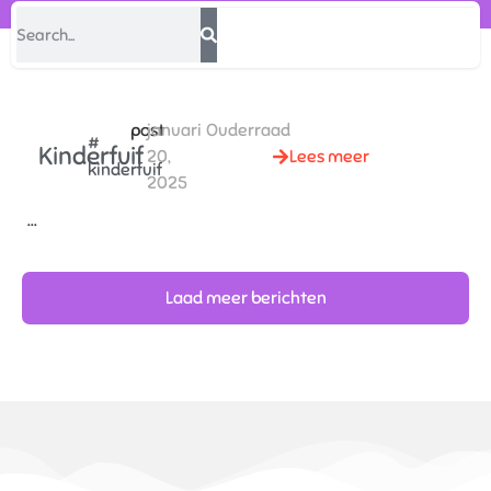
post
januari
Ouderraad
#
Kinderfuif
20,
Lees meer
kinderfuif
2025
...
Laad meer berichten