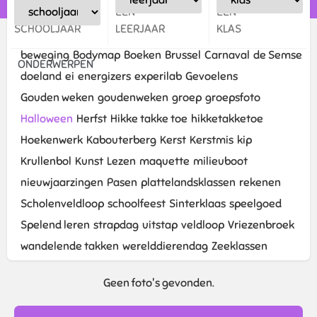
EEN
EEN
EEN
SCHOOLJAAR
LEERJAAR
KLAS
beweging
Bodymap
Boeken
Brussel
Carnaval
de Semse
ONDERWERPEN
doeland
ei
energizers
experilab
Gevoelens
Gouden weken
goudenweken
groep
groepsfoto
Halloween
Herfst
Hikke takke toe
hikketakketoe
Hoekenwerk
Kabouterberg
Kerst
Kerstmis
kip
Krullenbol
Kunst
Lezen
maquette
milieuboot
nieuwjaarzingen
Pasen
plattelandsklassen
rekenen
Scholenveldloop
schoolfeest
Sinterklaas
speelgoed
Spelend leren
strapdag
uitstap
veldloop
Vriezenbroek
wandelende takken
werelddierendag
Zeeklassen
Geen foto's gevonden.