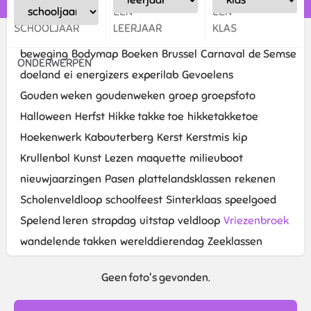
EEN
EEN
EEN
SCHOOLJAAR
LEERJAAR
KLAS
beweging
Bodymap
Boeken
Brussel
Carnaval
de Semse
ONDERWERPEN
doeland
ei
energizers
experilab
Gevoelens
Gouden weken
goudenweken
groep
groepsfoto
Halloween
Herfst
Hikke takke toe
hikketakketoe
Hoekenwerk
Kabouterberg
Kerst
Kerstmis
kip
Krullenbol
Kunst
Lezen
maquette
milieuboot
nieuwjaarzingen
Pasen
plattelandsklassen
rekenen
Scholenveldloop
schoolfeest
Sinterklaas
speelgoed
Spelend leren
strapdag
uitstap
veldloop
Vriezenbroek
wandelende takken
werelddierendag
Zeeklassen
Geen foto's gevonden.