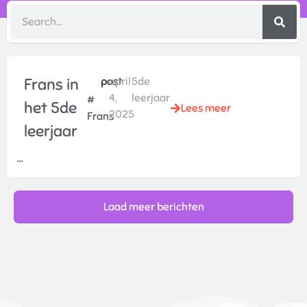
Frans in
post
april
5de
4,
leerjaar
#
het 5de
Lees meer
2025
Frans
leerjaar
...
Laad meer berichten