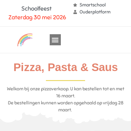
Smartschool
Schoolfeest
Ouderplatform
Z
a
t
e
r
d
a
g
3
0
m
e
i
2
0
2
6
Onze School
Nuttige Info
Pizza, Pasta & Saus
Welkom bij onze pizzaverkoop. U kan bestellen tot en met
16 maart.
De bestellingen kunnen worden opgehaald op vrijdag 28
maart.