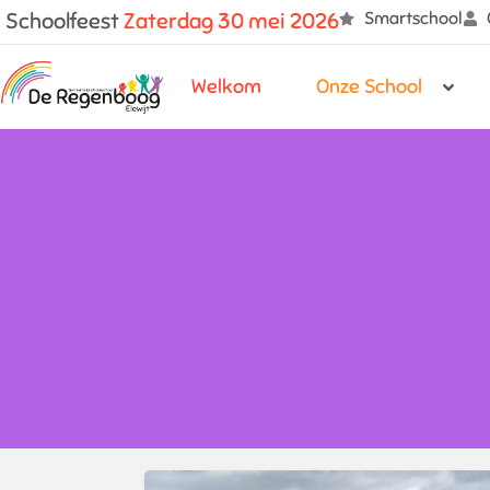
Schoolfeest
Z
a
t
e
r
d
a
g
3
0
m
e
i
2
0
2
6
Smartschool
Welkom
Onze School