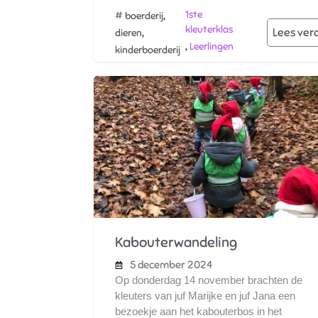
#
,
1ste
boerderij
kleuterklas
,
Lees ver
dieren
,
Leerlingen
kinderboerderij
Kabouterwandeling
5 december 2024
Op donderdag 14 november brachten de
kleuters van juf Marijke en juf Jana een
bezoekje aan het kabouterbos in het