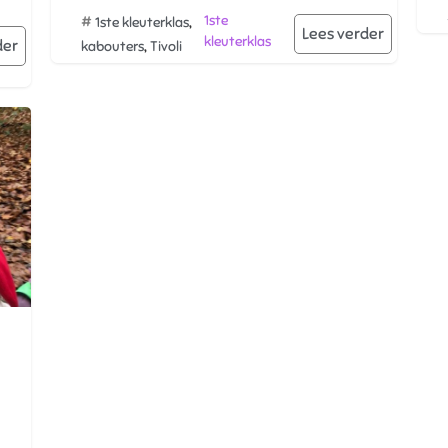
#
,
1ste
1ste kleuterklas
Lees verder
kleuterklas
der
,
kabouters
Tivoli