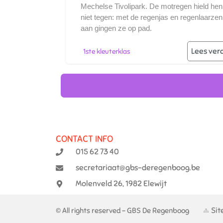
Mechelse Tivolipark. De motregen hield hen
niet tegen: met de regenjas en regenlaarzen
aan gingen ze op pad.
Lees ver
1ste kleuterklas
CONTACT INFO
015 62 73 40
secretariaat@gbs-deregenboog.be
Molenveld 26, 1982 Elewijt
Si
© All rights reserved - GBS De Regenboog