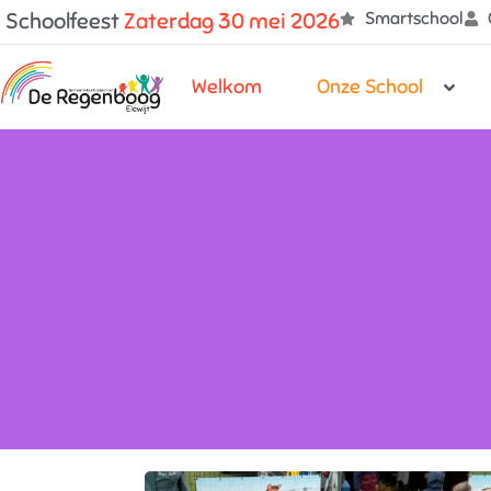
Schoolfeest
Z
a
t
e
r
d
a
g
3
0
m
e
i
2
0
2
6
Smartschool
Welkom
Onze School