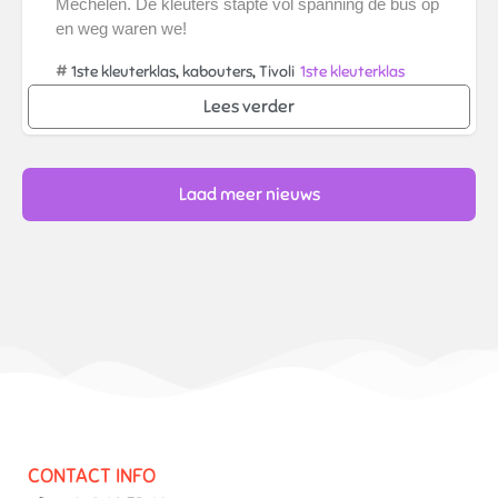
Mechelen. De kleuters stapte vol spanning de bus op
en weg waren we!
#
,
,
1ste kleuterklas
kabouters
Tivoli
1ste kleuterklas
Lees verder
Laad meer nieuws
CONTACT INFO